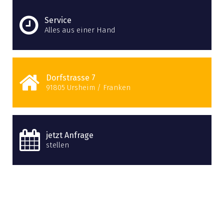
Service
Alles aus einer Hand
Dorfstrasse 7
91805 Ursheim / Franken
jetzt Anfrage
stellen